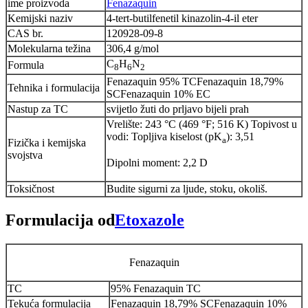
ime proizvoda
Fenazaquin
Kemijski naziv
4-tert-butilfenetil kinazolin-4-il eter
CAS br.
120928-09-8
Molekularna težina
306,4 g/mol
C
H
N
Formula
8
6
2
Fenazaquin 95% TCFenazaquin 18,79%
Tehnika i formulacija
SCFenazaquin 10% EC
Nastup za TC
svijetlo žuti do prljavo bijeli prah
Vrelište: 243 °C (469 °F; 516 K) Topivost u
vodi: Topljiva kiselost (pK
): 3,51
a
Fizička i kemijska
svojstva
Dipolni moment: 2,2 D
Toksičnost
Budite sigurni za ljude, stoku, okoliš.
Formulacija od
Etoxazole
Fenazaquin
TC
95% Fenazaquin TC
Tekuća formulacija
Fenazaquin 18,79% SCFenazaquin 10%