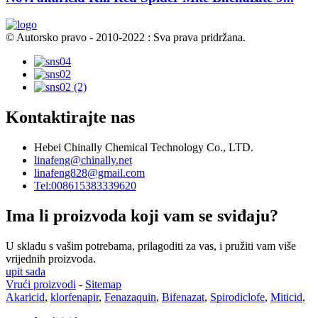
© Autorsko pravo - 2010-2022 : Sva prava pridržana.
Kontaktirajte nas
Hebei Chinally Chemical Technology Co., LTD.
linafeng@chinally.net
linafeng828@gmail.com
Tel:008615383339620
Ima li proizvoda koji vam se sviđaju?
U skladu s vašim potrebama, prilagoditi za vas, i pružiti vam više
vrijednih proizvoda.
upit sada
Vrući proizvodi
-
Sitemap
Akaricid
,
klorfenapir
,
Fenazaquin
,
Bifenazat
,
Spirodiclofe
,
Miticid
,