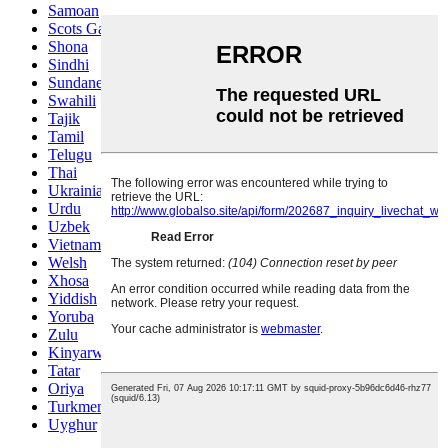
Samoan
Scots Gaelic
Shona
Sindhi
Sundanese
Swahili
Tajik
Tamil
Telugu
Thai
Ukrainian
Urdu
Uzbek
Vietnamese
Welsh
Xhosa
Yiddish
Yoruba
Zulu
Kinyarwanda
Tatar
Oriya
Turkmen
Uyghur