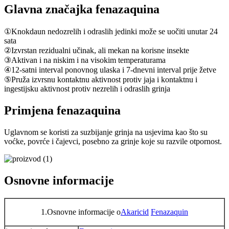
Glavna značajka fenazaquina
①Knokdaun nedozrelih i odraslih jedinki može se uočiti unutar 24
sata
②Izvrstan rezidualni učinak, ali mekan na korisne insekte
③Aktivan i na niskim i na visokim temperaturama
④12-satni interval ponovnog ulaska i 7-dnevni interval prije žetve
⑤Pruža izvrsnu kontaktnu aktivnost protiv jaja i kontaktnu i
ingestijsku aktivnost protiv nezrelih i odraslih grinja
Primjena fenazaquina
Uglavnom se koristi za suzbijanje grinja na usjevima kao što su
voćke, povrće i čajevci, posebno za grinje koje su razvile otpornost.
Osnovne informacije
1.Osnovne informacije o
Akaricid
Fenazaquin