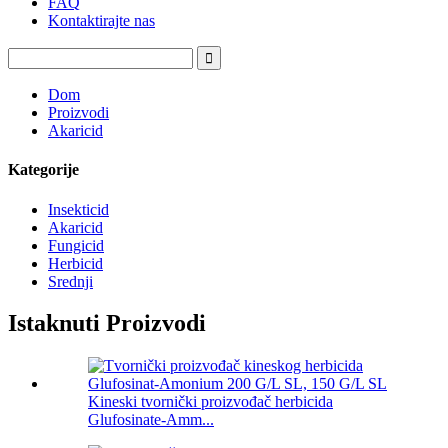
FAQ
Kontaktirajte nas
Dom
Proizvodi
Akaricid
Kategorije
Insekticid
Akaricid
Fungicid
Herbicid
Srednji
Istaknuti Proizvodi
Kineski tvornički proizvođač herbicida
Glufosinate-Amm...