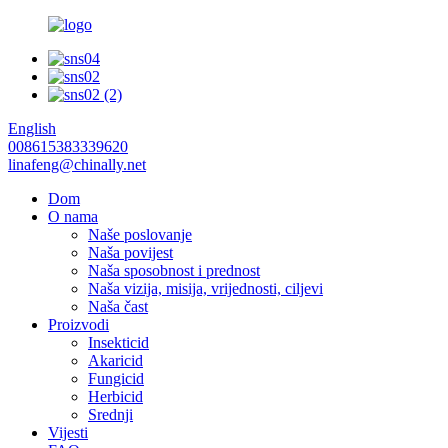
English
008615383339620
linafeng@chinally.net
Dom
O nama
Naše poslovanje
Naša povijest
Naša sposobnost i prednost
Naša vizija, misija, vrijednosti, ciljevi
Naša čast
Proizvodi
Insekticid
Akaricid
Fungicid
Herbicid
Srednji
Vijesti