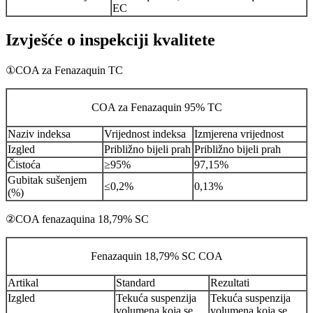
EC
Izvješće o inspekciji kvalitete
①COA za Fenazaquin TC
COA za Fenazaquin 95% TC
Naziv indeksa
Vrijednost indeksa
Izmjerena vrijednost
Izgled
Približno bijeli prah
Približno bijeli prah
Čistoća
≥95%
97,15%
Gubitak sušenjem
≤0,2%
0,13%
(%)
②COA fenazaquina 18,79% SC
Fenazaquin 18,79% SC COA
Artikal
Standard
Rezultati
Izgled
Tekuća suspenzija
Tekuća suspenzija
volumena koja se
volumena koja se