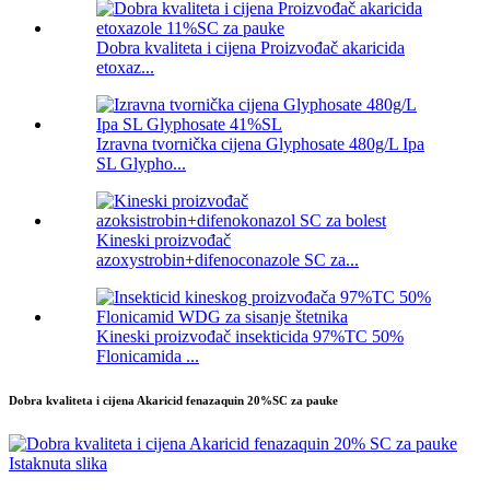
Dobra kvaliteta i cijena Proizvođač akaricida
etoxaz...
Izravna tvornička cijena Glyphosate 480g/L Ipa
SL Glypho...
Kineski proizvođač
azoxystrobin+difenoconazole SC za...
Kineski proizvođač insekticida 97%TC 50%
Flonicamida ...
Dobra kvaliteta i cijena Akaricid fenazaquin 20%SC za pauke