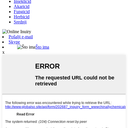
Insekticid
Akaricid
Fungicid
Herbicid
Srednji
Pošalji e-mail
Skype
Što ima
x