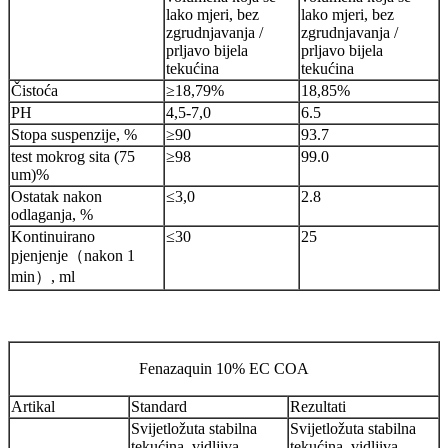
lako mjeri, bez
lako mjeri, bez
zgrudnjavanja /
zgrudnjavanja /
prljavo bijela
prljavo bijela
tekućina
tekućina
Čistoća
≥18,79%
18,85%
PH
4,5-7,0
6.5
Stopa suspenzije, %
≥90
93.7
test mokrog sita (75
≥98
99.0
um)%
Ostatak nakon
≤3,0
2.8
odlaganja, %
Kontinuirano
≤30
25
pjenjenje（nakon 1
min）, ml
Fenazaquin 10% EC COA
Artikal
Standard
Rezultati
Svijetložuta stabilna
Svijetložuta stabilna
tekućina, vidljiva
tekućina, vidljiva