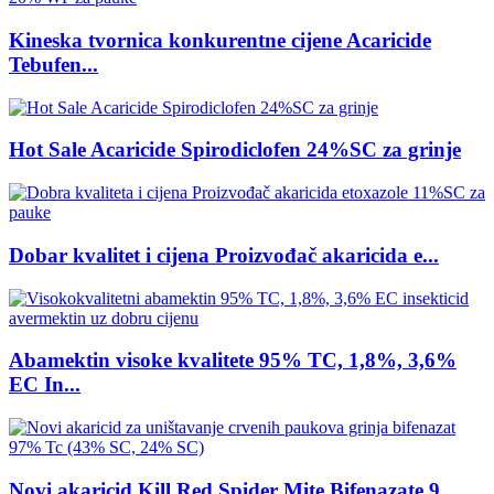
Kineska tvornica konkurentne cijene Acaricide
Tebufen...
Hot Sale Acaricide Spirodiclofen 24%SC za grinje
Dobar kvalitet i cijena Proizvođač akaricida e...
Abamektin visoke kvalitete 95% TC, 1,8%, 3,6%
EC In...
Novi akaricid Kill Red Spider Mite Bifenazate 9...