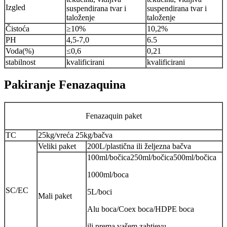
Izgled
suspendirana tvar i
suspendirana tvar i
taloženje
taloženje
Čistoća
≥10%
10,2%
PH
4,5-7,0
6.5
Voda(%)
≤0,6
0,21
stabilnost
kvalificirani
kvalificirani
Pakiranje Fenazaquina
Fenazaquin paket
TC
25kg/vreća 25kg/bačva
Veliki paket
200L/plastična ili željezna bačva
100ml/bočica250ml/bočica500ml/bočica
1000ml/boca
SC/EC
5L/boci
Mali paket
Alu boca/Coex boca/HDPE boca
ili prema vašem zahtjevu