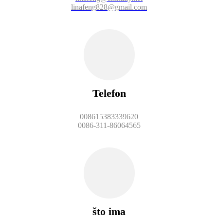
linafeng828@gmail.com
Telefon
008615383339620
0086-311-86064565
što ima