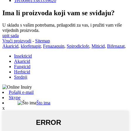
Tel:008615383339620
Ima li proizvoda koji vam se sviđaju?
U skladu s vašim potrebama, prilagoditi za vas, i pružiti vam više
vrijednih proizvoda.
upit sada
Vrući proizvodi
-
Sitemap
Akaricid
,
klorfenapir
,
Fenazaquin
,
Spirodiclofe
,
Miticid
,
Bifenazat
,
Insekticid
Akaricid
Fungicid
Herbicid
Srednji
Pošalji e-mail
Skype
Što ima
x