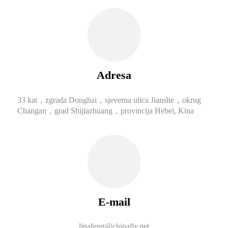
Adresa
33 kat，zgrada Donghai，sjeverna ulica Jianshe，okrug
Changan，grad Shijiazhuang，provincija Hebei, Kina
E-mail
linafeng@chinally.net