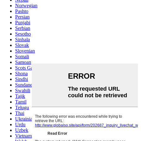
Norwegian
Pashto
Persian
Punjabi
Serbian
Sesotho
Sinhala
Slovak
Slovenian
Somali
Samoan
Scots Gaelic
Shona
Sindhi
Sundanese
Swahili
Tajik
Tamil
Telugu
Thai
Ukrainian
Urdu
Uzbek
Vietnamese