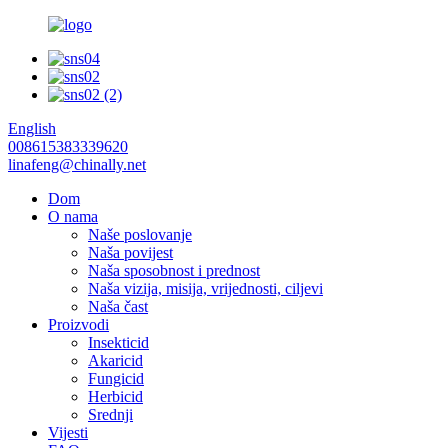
English
008615383339620
linafeng@chinally.net
Dom
O nama
Naše poslovanje
Naša povijest
Naša sposobnost i prednost
Naša vizija, misija, vrijednosti, ciljevi
Naša čast
Proizvodi
Insekticid
Akaricid
Fungicid
Herbicid
Srednji
Vijesti